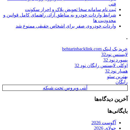
فنی
ثبت نام سامانه سخا تعویض پلاک و احراز سکونت
شرایط واردات خودرو به مناطق آزاد، راهنمای کامل قوانین و
محدودیت ها
واردات خودروی صفر برای اشخاص حقیقی ممنوع شد
.
خرید بک لینک behtarinbacklink.com
لایسنس نود32
پسورد نود 32
اوکلی لایسنس رایگان نود 32
همیار نود 32
بهترین سئو
رایگان
آنتی ویروس تحت شبکه
آخرین دیدگاه‌ها
بایگانی‌ها
آگوست 2026
جولای 2026