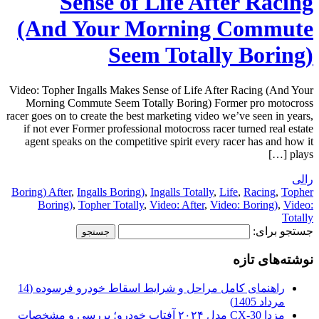
Sense of Life After Racing
(And Your Morning Commute
Seem Totally Boring)
Video: Topher Ingalls Makes Sense of Life After Racing (And Your
Morning Commute Seem Totally Boring) Former pro motocross
racer goes on to create the best marketing video we’ve seen in years,
if not ever Former professional motocross racer turned real estate
agent speaks on the competitive spirit every racer has and how it
plays […]
رالی
Boring) After
,
Ingalls Boring)
,
Ingalls Totally
,
Life
,
Racing
,
Topher
Boring)
,
Topher Totally
,
Video: After
,
Video: Boring)
,
Video:
Totally
جستجو برای:
نوشته‌های تازه
راهنمای کامل مراحل و شرایط اسقاط خودرو فرسوده (14
مرداد 1405)
مزدا CX-30 مدل ۲۰۲۴ آفتاب خودرو؛ بررسی و مشخصات