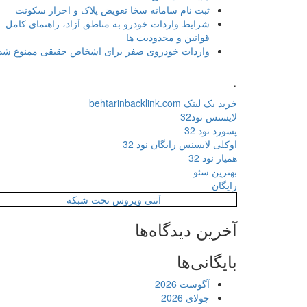
ثبت نام سامانه سخا تعویض پلاک و احراز سکونت
شرایط واردات خودرو به مناطق آزاد، راهنمای کامل
قوانین و محدودیت ها
واردات خودروی صفر برای اشخاص حقیقی ممنوع شد
.
خرید بک لینک behtarinbacklink.com
لایسنس نود32
پسورد نود 32
اوکلی لایسنس رایگان نود 32
همیار نود 32
بهترین سئو
رایگان
آنتی ویروس تحت شبکه
آخرین دیدگاه‌ها
بایگانی‌ها
آگوست 2026
جولای 2026