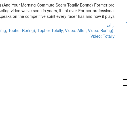
ing (And Your Morning Commute Seem Totally Boring) Former pro
eting video we’ve seen in years, if not ever Former professional
eaks on the competitive spirit every racer has and how it plays […]
رالی
ing
,
Topher Boring)
,
Topher Totally
,
Video: After
,
Video: Boring)
,
Video: Totally