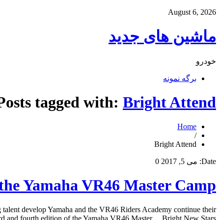
August 6, 2026
ماشین های جدید
خودرو
برگه نمونه
Posts tagged with:
Bright Attend
Home
/
Bright Attend
Date:
می 5, 2017
0
d the Yamaha VR46 Master Camp
 talent develop Yamaha and the VR46 Riders Academy continue their
hird and fourth edition of the Yamaha VR46 Master… Bright New Stars […]