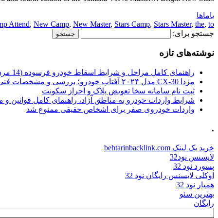
یاماها
p Attend
,
New Camp
,
New Master
,
Stars Camp
,
Stars Master
,
the
,
to
جستجو برای:
نوشته‌های تازه
راهنمای کامل مراحل و شرایط اسقاط خودرو فرسوده (14 مرداد 1405)
مزدا CX-30 مدل ۲۰۲۴ آفتاب خودرو؛ بررسی و مشخصات فنی
ثبت نام سامانه سخا تعویض پلاک و احراز سکونت
شرایط واردات خودرو به مناطق آزاد، راهنمای کامل قوانین و 
واردات خودروی صفر برای اشخاص حقیقی ممنوع شد
.
خرید بک لینک behtarinbacklink.com
لایسنس نود32
پسورد نود 32
اوکلی لایسنس رایگان نود 32
همیار نود 32
بهترین سئو
رایگان