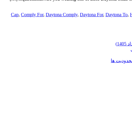
Cap
,
Comply For
,
Daytona Comply
,
Daytona For
,
Daytona To
,
محدودیت ها