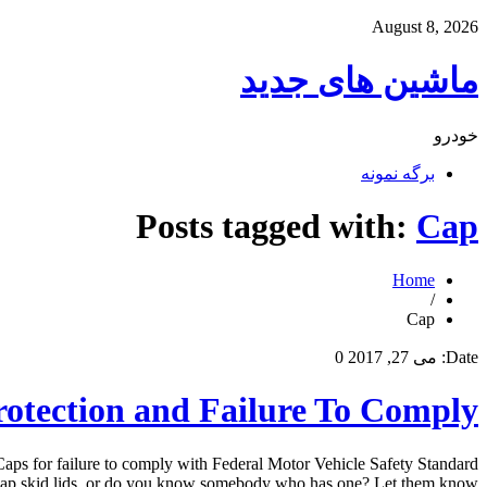
August 8, 2026
ماشین های جدید
خودرو
برگه نمونه
Posts tagged with:
Cap
Home
/
Cap
Date:
می 27, 2017
0
rotection and Failure To Comply
ps for failure to comply with Federal Motor Vehicle Safety Standard
ap skid lids, or do you know somebody who has one? Let them know […]