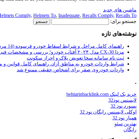
ماشین های جدید
Helmets Comply
,
Helmets To
,
Inadequate
,
Recalls Comply
,
Recalls To
جستجو برای:
نوشته‌های تازه
راهنمای کامل مراحل و شرایط اسقاط خودرو فرسوده (14 مرداد 1405)
مزدا CX-30 مدل ۲۰۲۴ آفتاب خودرو؛ بررسی و مشخصات فنی
ثبت نام سامانه سخا تعویض پلاک و احراز سکونت
شرایط واردات خودرو به مناطق آزاد، راهنمای کامل قوانین و 
واردات خودروی صفر برای اشخاص حقیقی ممنوع شد
.
خرید بک لینک behtarinbacklink.com
لایسنس نود32
پسورد نود 32
اوکلی لایسنس رایگان نود 32
همیار نود 32
بهترین سئو
رایگان