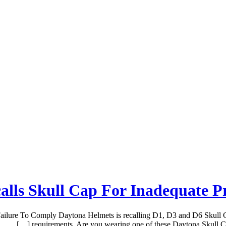
lls Skull Cap For Inadequate P
ailure To Comply Daytona Helmets is recalling D1, D3 and D6 Skull Ca
requirements. Are you wearing one of these Daytona Skull C