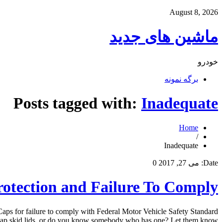
August 8, 2026
ماشین های جدید
خودرو
برگه نمونه
Posts tagged with:
Inadequate
Home
/
Inadequate
Date:
می 27, 2017
0
rotection and Failure To Comply
ps for failure to comply with Federal Motor Vehicle Safety Standard
ap skid lids, or do you know somebody who has one? Let them know […]