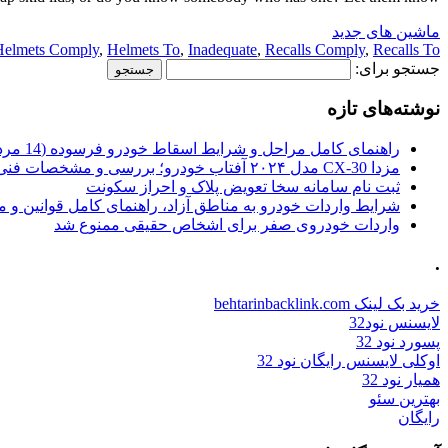
ماشین های جدید
Helmets Comply
,
Helmets To
,
Inadequate
,
Recalls Comply
,
Recalls To
جستجو برای:
نوشته‌های تازه
راهنمای کامل مراحل و شرایط اسقاط خودرو فرسوده (14 مرداد 1405)
مزدا CX-30 مدل ۲۰۲۴ آفتاب خودرو؛ بررسی و مشخصات فنی
ثبت نام سامانه سخا تعویض پلاک و احراز سکونت
شرایط واردات خودرو به مناطق آزاد، راهنمای کامل قوانین و 
واردات خودروی صفر برای اشخاص حقیقی ممنوع شد
.
خرید بک لینک behtarinbacklink.com
لایسنس نود32
پسورد نود 32
اوکلی لایسنس رایگان نود 32
همیار نود 32
بهترین سئو
رایگان