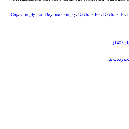
Cap
,
Comply For
,
Daytona Comply
,
Daytona For
,
Daytona To
,
محدودیت ها