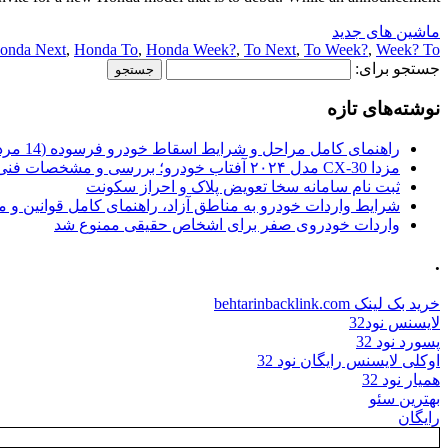
ماشین های جدید
onda Next
,
Honda To
,
Honda Week?
,
To Next
,
To Week?
,
Week? To
جستجو برای:
نوشته‌های تازه
راهنمای کامل مراحل و شرایط اسقاط خودرو فرسوده (14 مرداد 1405)
مزدا CX-30 مدل ۲۰۲۴ آفتاب خودرو؛ بررسی و مشخصات فنی
ثبت نام سامانه سخا تعویض پلاک و احراز سکونت
شرایط واردات خودرو به مناطق آزاد، راهنمای کامل قوانین و 
واردات خودروی صفر برای اشخاص حقیقی ممنوع شد
.
خرید بک لینک behtarinbacklink.com
لایسنس نود32
پسورد نود 32
اوکلی لایسنس رایگان نود 32
همیار نود 32
بهترین سئو
رایگان