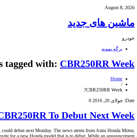
August 8, 2026
ماشین های جدید
خودرو
برگه نمونه
s tagged with:
CBR250RR Week?
Home
/
CBR250RR Week?
Date:
جولای 20, 2016
0
CBR250RR To Debut Next Week?
could debut next Monday. The news stems from Astra Honda Motor,
nvite for a new Honda model that is to debut. While an announcement […]