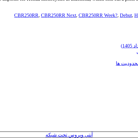
CBR250RR
,
CBR250RR Next
,
CBR250RR Week?
,
Debut
,
H
محدودیت ها
آنتی ویروس تحت شبکه