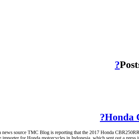
Post
Honda 
news source TMC Blog is reporting that the 2017 Honda CBR250RR 
e importer for Honda motorcycles in Indonesia, which sent out a press i