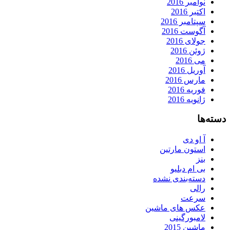
نوامبر 2016
اکتبر 2016
سپتامبر 2016
آگوست 2016
جولای 2016
ژوئن 2016
می 2016
آوریل 2016
مارس 2016
فوریه 2016
ژانویه 2016
دسته‌ها
آ او دی
استون مارتین
بنز
بی ام دبلیو
دسته‌بندی نشده
رالی
سرعت
عکس های ماشین
لامبورگینی
ماشین 2015