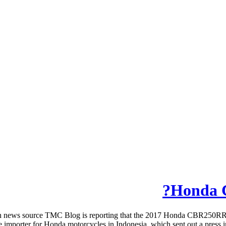
Honda 
news source TMC Blog is reporting that the 2017 Honda CBR250RR 
e importer for Honda motorcycles in Indonesia, which sent out a press i