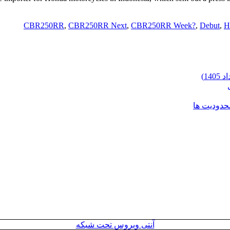
CBR250RR
,
CBR250RR Next
,
CBR250RR Week?
,
Debut
,
H
محدودیت ها
آنتی ویروس تحت شبکه