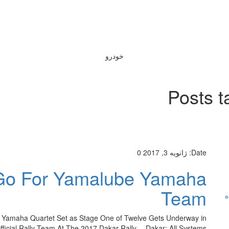
خودرو
Posts t
Date:
ژانویه 3, 2017
0
 Go For Yamalube Yamaha
Team
ه
Yamaha Quartet Set as Stage One of Twelve Gets Underway in
icial Rally Team At The 2017 Dakar Rally… Dakar: All Systems