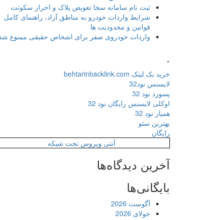
ثبت نام سامانه سخا تعویض پلاک و احراز سکونت
شرایط واردات خودرو به مناطق آزاد، راهنمای کامل
قوانین و محدودیت ها
واردات خودروی صفر برای اشخاص حقیقی ممنوع شد
.
خرید بک لینک behtarinbacklink.com
لایسنس نود32
پسورد نود 32
اوکلی لایسنس رایگان نود 32
همیار نود 32
بهترین سئو
رایگان
آنتی ویروس تحت شبکه
آخرین دیدگاه‌ها
بایگانی‌ها
آگوست 2026
جولای 2026