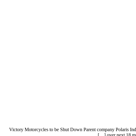
Victory Motorcycles to be Shut Down Parent company Polaris Indus
over next 18 mo