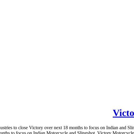
Vict
tries to close Victory over next 18 months to focus on Indian and Sli
nths to focus on Indian Motorcycle and Slingshot. Victory Motorcycles 