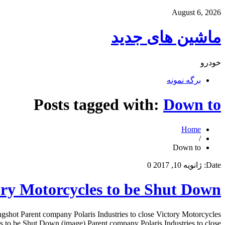
August 6, 2026
ماشین های جدید
خودرو
برگه نمونه
Posts tagged with:
Down to
Home
/
Down to
Date:
ژانویه 10, 2017
0
ory Motorcycles to be Shut Down
ngshot Parent company Polaris Industries to close Victory Motorcycles
to be Shut Down (image) Parent company Polaris Industries to close […]