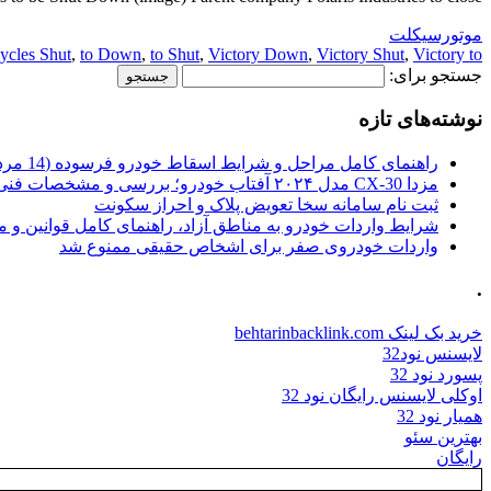
موتورسیکلت
ycles Shut
,
to Down
,
to Shut
,
Victory Down
,
Victory Shut
,
Victory to
جستجو برای:
نوشته‌های تازه
راهنمای کامل مراحل و شرایط اسقاط خودرو فرسوده (14 مرداد 1405)
مزدا CX-30 مدل ۲۰۲۴ آفتاب خودرو؛ بررسی و مشخصات فنی
ثبت نام سامانه سخا تعویض پلاک و احراز سکونت
شرایط واردات خودرو به مناطق آزاد، راهنمای کامل قوانین و 
واردات خودروی صفر برای اشخاص حقیقی ممنوع شد
.
خرید بک لینک behtarinbacklink.com
لایسنس نود32
پسورد نود 32
اوکلی لایسنس رایگان نود 32
همیار نود 32
بهترین سئو
رایگان