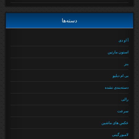
دسته‌ها
آ او دی
استون مارتین
بنز
بی ام دبلیو
دسته‌بندی نشده
رالی
سرعت
عکس های ماشین
لامبورگینی