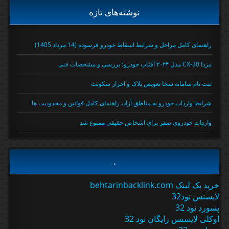
نوشته‌های تازه
راهنمای کامل مراحل و شرایط اسقاط خودرو فرسوده (14 مرداد 1405)
مزدا CX-30 مدل ۲۰۲۴ آفتاب خودرو؛ بررسی و مشخصات فنی
ثبت نام سامانه سخا تعویض پلاک و احراز سکونت
شرایط واردات خودرو به مناطق آزاد، راهنمای کامل قوانین و محدودیت ها
واردات خودروی صفر برای اشخاص حقیقی ممنوع شد
.
خرید بک لینک behtarinbacklink.com
لایسنس نود32
پسورد نود 32
اوکلی لایسنس رایگان نود 32