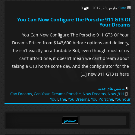
Date:
مارس 28, 2017
0
You Can Now Configure The Porsche 911 GT3 Of
Your Dreams
You Can Now Configure The Porsche 911 GT3 Of Your
Dreams Priced from $143,600 before options and delivery,
the isn’t exactly an affordable But, even though most of us
can’t afford one, it doesn’t mean we can’t dream about
taking a GT3 home some day. And the configurator for the
new 911 GT3 is here […]
ماشین های جدید
Can Dreams
,
Can Your
,
Dreams Porsche
,
Now Dreams
,
Now
,
911
Your
,
the
,
You Dreams
,
You Porsche
,
You Your
جستجو
برای: