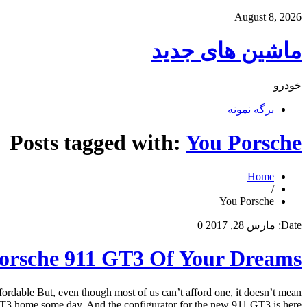
August 8, 2026
ماشین های جدید
خودرو
برگه نمونه
Posts tagged with:
You Porsche
Home
/
You Porsche
Date:
مارس 28, 2017
0
orsche 911 GT3 Of Your Dreams
rdable But, even though most of us can’t afford one, it doesn’t mean
3 home some day. And the configurator for the new 911 GT3 is here […]