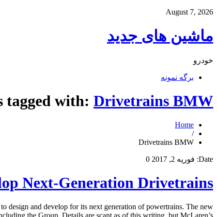
August 7, 2026
ماشین های جدید
خودرو
برگه نمونه
s tagged with:
Drivetrains BMW
Home
/
Drivetrains BMW
Date:
فوریه 2, 2017
0
p Next-Generation Drivetrains
 design and develop for its next generation of powertrains. The new
luding the Group. Details are scant as of this writing, but McLaren’s […]