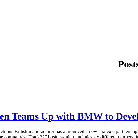
Post
n Teams Up with BMW to Develo
s British manufacturer has announced a new strategic partnership to
the company’s “Track22” business plan, includes six different partners, inc