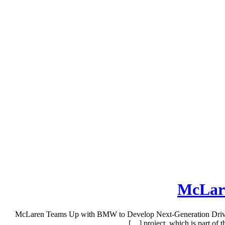
McLare
McLaren Teams Up with BMW to Develop Next-Generation Drivetrain
project, which is part of 