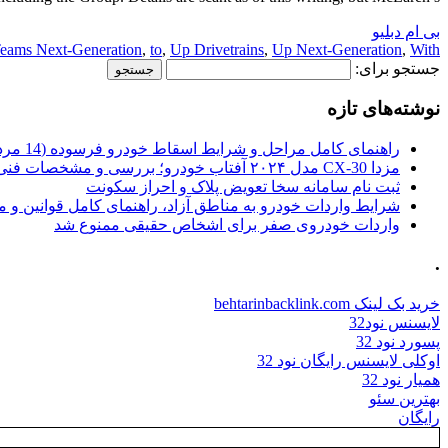
بی ام دبلیو
eams Next-Generation
,
to
,
Up Drivetrains
,
Up Next-Generation
,
With
جستجو برای:
نوشته‌های تازه
راهنمای کامل مراحل و شرایط اسقاط خودرو فرسوده (14 مرداد 1405)
مزدا CX-30 مدل ۲۰۲۴ آفتاب خودرو؛ بررسی و مشخصات فنی
ثبت نام سامانه سخا تعویض پلاک و احراز سکونت
شرایط واردات خودرو به مناطق آزاد، راهنمای کامل قوانین و 
واردات خودروی صفر برای اشخاص حقیقی ممنوع شد
.
خرید بک لینک behtarinbacklink.com
لایسنس نود32
پسورد نود 32
اوکلی لایسنس رایگان نود 32
همیار نود 32
بهترین سئو
رایگان