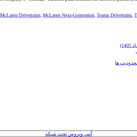
McLaren Drivetrains
,
McLaren Next-Generation
,
Teams Drivetrains
,
T
محدودیت ها
آنتی ویروس تحت شبکه