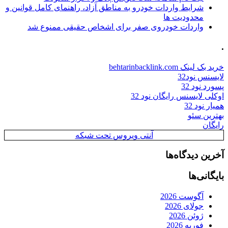
شرایط واردات خودرو به مناطق آزاد، راهنمای کامل قوانین و
محدودیت ها
واردات خودروی صفر برای اشخاص حقیقی ممنوع شد
.
خرید بک لینک behtarinbacklink.com
لایسنس نود32
پسورد نود 32
اوکلی لایسنس رایگان نود 32
همیار نود 32
بهترین سئو
رایگان
آنتی ویروس تحت شبکه
آخرین دیدگاه‌ها
بایگانی‌ها
آگوست 2026
جولای 2026
ژوئن 2026
فوریه 2026