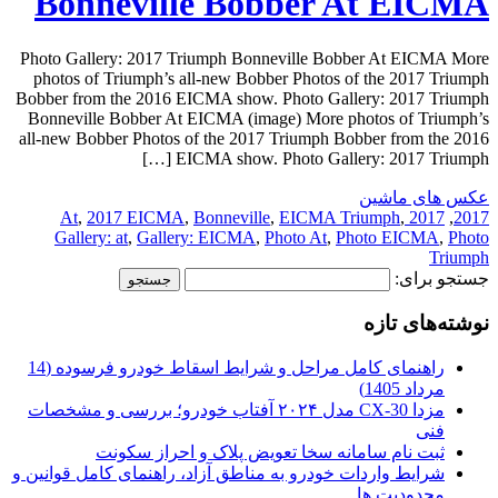
Bonneville Bobber At EICMA
Photo Gallery: 2017 Triumph Bonneville Bobber At EICMA More
photos of Triumph’s all-new Bobber Photos of the 2017 Triumph
Bobber from the 2016 EICMA show. Photo Gallery: 2017 Triumph
Bonneville Bobber At EICMA (image) More photos of Triumph’s
all-new Bobber Photos of the 2017 Triumph Bobber from the 2016
EICMA show. Photo Gallery: 2017 Triumph […]
عکس های ماشین
,
2017 EICMA
,
Bonneville
,
EICMA Triumph
,
2017 At
,
2017
Gallery: at
,
Gallery: EICMA
,
Photo At
,
Photo EICMA
,
Photo
Triumph
جستجو برای:
نوشته‌های تازه
راهنمای کامل مراحل و شرایط اسقاط خودرو فرسوده (14
مرداد 1405)
مزدا CX-30 مدل ۲۰۲۴ آفتاب خودرو؛ بررسی و مشخصات
فنی
ثبت نام سامانه سخا تعویض پلاک و احراز سکونت
شرایط واردات خودرو به مناطق آزاد، راهنمای کامل قوانین و
محدودیت ها