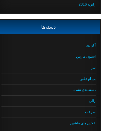
ژانویه 2016
دسته‌ها
آ او دی
استون مارتین
بنز
بی ام دبلیو
دسته‌بندی نشده
رالی
سرعت
عکس های ماشین