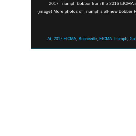
2017 Triumph Bobber from the 2016 EICMA s
(image) More photos of Triumph’s all-new Bobber 
,
2017 EICMA
,
Bonneville
,
EICMA Triumph
,
Gal