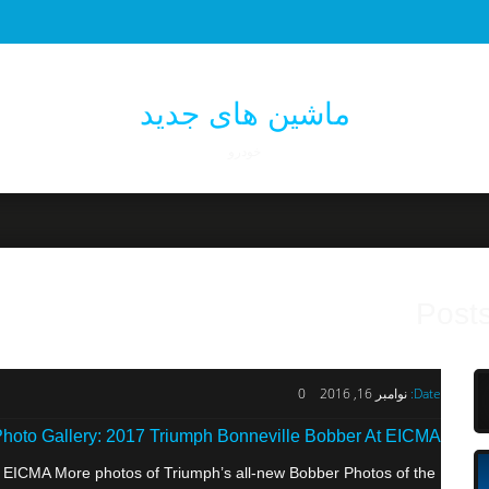
ماشین های جدید
خودرو
Posts
Date:
نوامبر 16, 2016
0
hoto Gallery: 2017 Triumph Bonneville Bobber At EICMA
t EICMA More photos of Triumph’s all-new Bobber Photos of the