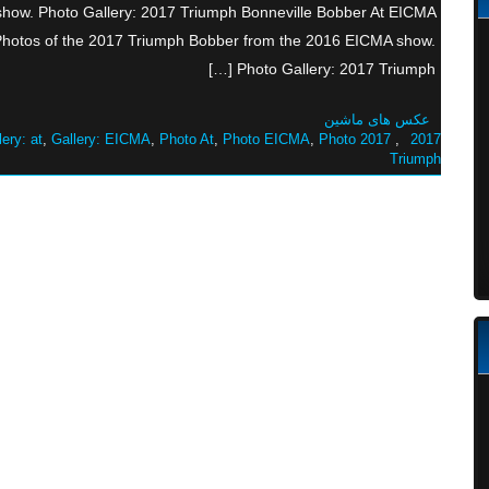
how. Photo Gallery: 2017 Triumph Bonneville Bobber At EICMA
Photos of the 2017 Triumph Bobber from the 2016 EICMA show.
Photo Gallery: 2017 Triumph […]
عکس های ماشین
lery: at
,
Gallery: EICMA
,
Photo At
,
Photo EICMA
,
Photo
2017 At
,
2017
Triumph