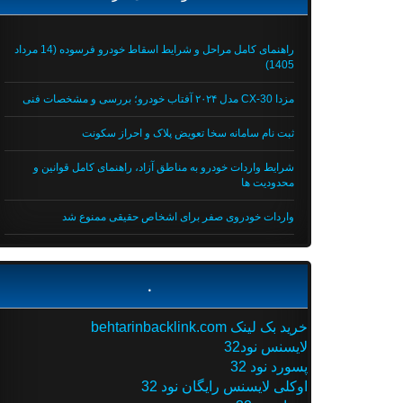
راهنمای کامل مراحل و شرایط اسقاط خودرو فرسوده (14 مرداد
1405)
مزدا CX-30 مدل ۲۰۲۴ آفتاب خودرو؛ بررسی و مشخصات فنی
ثبت نام سامانه سخا تعویض پلاک و احراز سکونت
شرایط واردات خودرو به مناطق آزاد، راهنمای کامل قوانین و
محدودیت ها
واردات خودروی صفر برای اشخاص حقیقی ممنوع شد
.
خرید بک لینک behtarinbacklink.com
لایسنس نود32
پسورد نود 32
اوکلی لایسنس رایگان نود 32