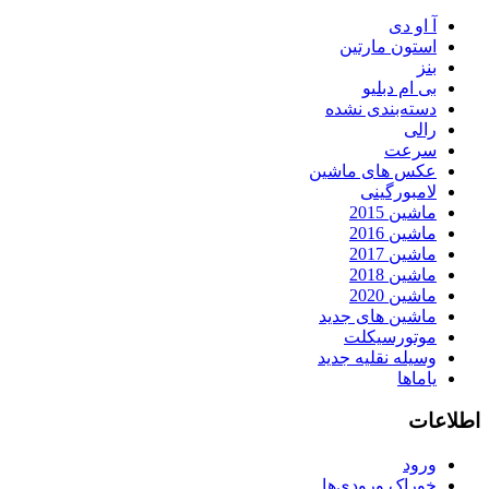
آ او دی
استون مارتین
بنز
بی ام دبلیو
دسته‌بندی نشده
رالی
سرعت
عکس های ماشین
لامبورگینی
ماشین 2015
ماشین 2016
ماشین 2017
ماشین 2018
ماشین 2020
ماشین های جدید
موتورسیکلت
وسیله نقلیه جدید
یاماها
اطلاعات
ورود
خوراک ورودی‌ها