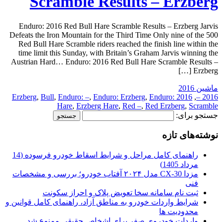
Scramble Results – Erzberg
Enduro: 2016 Red Bull Hare Scramble Results – Erzberg Jarvis
Defeats the Iron Mountain for the Third Time Only nine of the 500
Red Bull Hare Scramble riders reached the finish line within the
time limit this Sunday, with Britain’s Graham Jarvis winning the
Austrian Hard… Enduro: 2016 Red Bull Hare Scramble Results –
Erzberg […]
ماشین 2016
,
Bull
,
Enduro: –
,
Enduro: Erzberg
,
Enduro:
2016 Erzberg
,
2016 –
Hare
,
Erzberg Hare
,
Red –
,
Red Erzberg
,
Scramble
جستجو برای:
نوشته‌های تازه
راهنمای کامل مراحل و شرایط اسقاط خودرو فرسوده (14
مرداد 1405)
مزدا CX-30 مدل ۲۰۲۴ آفتاب خودرو؛ بررسی و مشخصات
فنی
ثبت نام سامانه سخا تعویض پلاک و احراز سکونت
شرایط واردات خودرو به مناطق آزاد، راهنمای کامل قوانین و
محدودیت ها
واردات خودروی صفر برای اشخاص حقیقی ممنوع شد