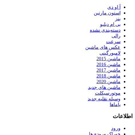
آ او دی
استون مارتین
بنز
بی ام دبلیو
دسته‌بندی نشده
رالی
سرعت
عکس های ماشین
لامبورگینی
ماشین 2015
ماشین 2016
ماشین 2017
ماشین 2018
ماشین 2020
ماشین های جدید
موتورسیکلت
وسیله نقلیه جدید
یاماها
اطلاعات
ورود
خوراک ورودی‌ها