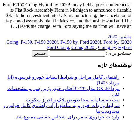
Ford F-150 Going Hybrid by 2020! today held a press conference at
its Flat Rock Assembly Plant in Michigan to announce a sizeable
$4.5 billion investment into U.S. manufacturing, the cancelation of
its planned assembly plant in Mexico, and the push toward and The
leads the charge, with Ford saying the half-ton will have an […]
ماشین 2020
,
F-150
,
F-150 2020!
,
F-150 by
,
Ford 2020!
,
Ford by
,
2020! Going
Ford Going
,
Going 2020!
,
Going by
,
Hybrid
جستجو برای:
نوشته‌های تازه
راهنمای کامل مراحل و شرایط اسقاط خودرو فرسوده (14
مرداد 1405)
مزدا CX-30 مدل ۲۰۲۴ آفتاب خودرو؛ بررسی و مشخصات
فنی
ثبت نام سامانه سخا تعویض پلاک و احراز سکونت
شرایط واردات خودرو به مناطق آزاد، راهنمای کامل قوانین و
محدودیت ها
واردات خودروی صفر برای اشخاص حقیقی ممنوع شد
.