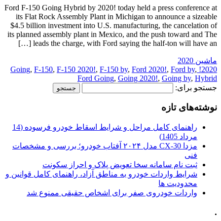
Ford F-150 Going Hybrid by 2020! today held a press conference at
its Flat Rock Assembly Plant in Michigan to announce a sizeable
$4.5 billion investment into U.S. manufacturing, the cancelation of
its planned assembly plant in Mexico, and the push toward and The
leads the charge, with Ford saying the half-ton will have an […]
ماشین 2020
,
F-150
,
F-150 2020!
,
F-150 by
,
Ford 2020!
,
Ford by
,
2020! Going
Ford Going
,
Going 2020!
,
Going by
,
Hybrid
جستجو برای:
نوشته‌های تازه
راهنمای کامل مراحل و شرایط اسقاط خودرو فرسوده (14
مرداد 1405)
مزدا CX-30 مدل ۲۰۲۴ آفتاب خودرو؛ بررسی و مشخصات
فنی
ثبت نام سامانه سخا تعویض پلاک و احراز سکونت
شرایط واردات خودرو به مناطق آزاد، راهنمای کامل قوانین و
محدودیت ها
واردات خودروی صفر برای اشخاص حقیقی ممنوع شد
.