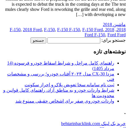
is expected to debut the truck in the coming days at the The test
mules clearly show Ford is reworking the grille and rear end, along
with developing a new […]
ماشین 2018
,
2018 Ford
,
F-150
,
F-150 F-150
,
F-150 Ford
,
2018 F-150
,
2018
Ford F-150
,
Ford Ford
جستجو برای:
نوشته‌های تازه
راهنمای کامل مراحل و شرایط اسقاط خودرو فرسوده (14
مرداد 1405)
مزدا CX-30 مدل ۲۰۲۴ آفتاب خودرو؛ بررسی و مشخصات
فنی
ثبت نام سامانه سخا تعویض پلاک و احراز سکونت
شرایط واردات خودرو به مناطق آزاد، راهنمای کامل قوانین و
محدودیت ها
واردات خودروی صفر برای اشخاص حقیقی ممنوع شد
.
خرید بک لینک behtarinbacklink.com