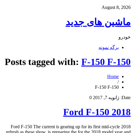
August 8, 2026
ماشین های جدید
خودرو
برگه نمونه
Posts tagged with:
F-150 F-150
Home
/
F-150 F-150
Date:
ژانویه 7, 2017
0
2018 Ford F-150
2018 Ford F-150 The current is gearing up for its first mid-cycle
refresh as these show. is preparing the for the 2018 model year and