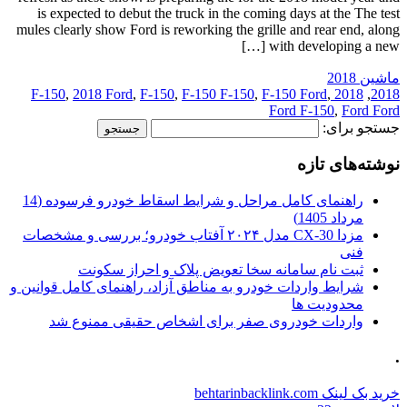
is expected to debut the truck in the coming days at the The test
mules clearly show Ford is reworking the grille and rear end, along
with developing a new […]
ماشین 2018
,
2018 Ford
,
F-150
,
F-150 F-150
,
F-150 Ford
,
2018 F-150
,
2018
Ford F-150
,
Ford Ford
جستجو برای:
نوشته‌های تازه
راهنمای کامل مراحل و شرایط اسقاط خودرو فرسوده (14
مرداد 1405)
مزدا CX-30 مدل ۲۰۲۴ آفتاب خودرو؛ بررسی و مشخصات
فنی
ثبت نام سامانه سخا تعویض پلاک و احراز سکونت
شرایط واردات خودرو به مناطق آزاد، راهنمای کامل قوانین و
محدودیت ها
واردات خودروی صفر برای اشخاص حقیقی ممنوع شد
.
خرید بک لینک behtarinbacklink.com