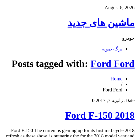
August 6, 2026
ماشین های جدید
خودرو
برگه نمونه
Posts tagged with:
Ford Ford
Home
/
Ford Ford
Date:
ژانویه 7, 2017
0
2018 Ford F-150
2018 Ford F-150 The current is gearing up for its first mid-cycle
refresh as these show. is preparing the for the 2018 model year and