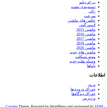
بی ام دبلیو
دسته‌بندی نشده
رالی
سرعت
عکس های ماشین
لامبورگینی
ماشین 2015
ماشین 2016
ماشین 2017
ماشین 2018
ماشین 2020
ماشین های جدید
موتورسیکلت
وسیله نقلیه جدید
یاماها
اطلاعات
ورود
خوراک ورودی‌ها
خوراک دیدگاه‌ها
وردپرس
Carzine
Theme, Powered by WordPress and sponsored by
SDM -