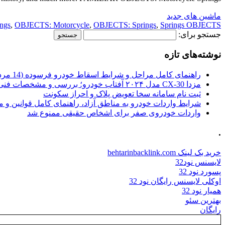
ماشین های جدید
ings
,
OBJECTS: Motorcycle
,
OBJECTS: Springs
,
Springs OBJECTS:
جستجو برای:
نوشته‌های تازه
راهنمای کامل مراحل و شرایط اسقاط خودرو فرسوده (14 مرداد 1405)
مزدا CX-30 مدل ۲۰۲۴ آفتاب خودرو؛ بررسی و مشخصات فنی
ثبت نام سامانه سخا تعویض پلاک و احراز سکونت
شرایط واردات خودرو به مناطق آزاد، راهنمای کامل قوانین و 
واردات خودروی صفر برای اشخاص حقیقی ممنوع شد
.
خرید بک لینک behtarinbacklink.com
لایسنس نود32
پسورد نود 32
اوکلی لایسنس رایگان نود 32
همیار نود 32
بهترین سئو
رایگان