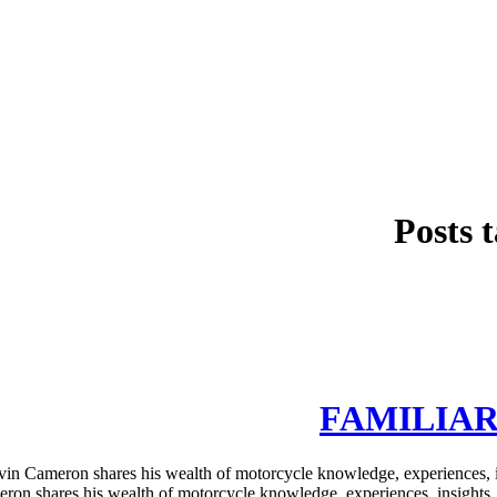
Posts 
FAMILIAR 
 Cameron shares his wealth of motorcycle knowledge, experiences,
eron shares his wealth of motorcycle knowledge, experiences, insig