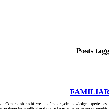
Posts tag
FAMILIAR 
 Cameron shares his wealth of motorcycle knowledge, experiences,
eron shares his wealth of motorcycle knowledge, experiences, insig