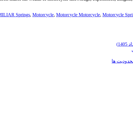
ILIAR Springs
,
Motorcycle
,
Motorcycle Motorcycle
,
Motorcycle Spr
محدودیت ها