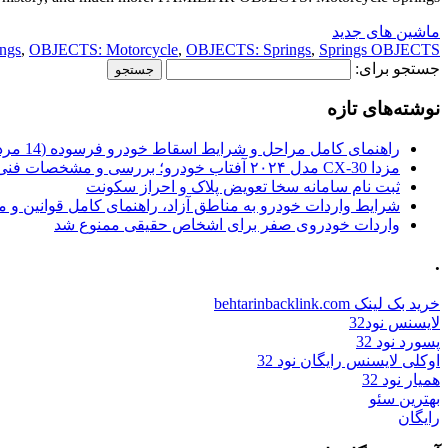
ماشین های جدید
ings
,
OBJECTS: Motorcycle
,
OBJECTS: Springs
,
Springs OBJECTS:
جستجو برای:
نوشته‌های تازه
راهنمای کامل مراحل و شرایط اسقاط خودرو فرسوده (14 مرداد 1405)
مزدا CX-30 مدل ۲۰۲۴ آفتاب خودرو؛ بررسی و مشخصات فنی
ثبت نام سامانه سخا تعویض پلاک و احراز سکونت
شرایط واردات خودرو به مناطق آزاد، راهنمای کامل قوانین و 
واردات خودروی صفر برای اشخاص حقیقی ممنوع شد
.
خرید بک لینک behtarinbacklink.com
لایسنس نود32
پسورد نود 32
اوکلی لایسنس رایگان نود 32
همیار نود 32
بهترین سئو
رایگان