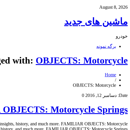
August 8, 2026
ماشین های جدید
خودرو
برگه نمونه
ged with:
OBJECTS: Motorcycle
Home
/
OBJECTS: Motorcycle
Date:
دسامبر 12, 2016
0
OBJECTS: Motorcycle Springs
 insights, history, and much more. FAMILIAR OBJECTS: Motorcycle
hts, history, and much more. FAMILIAR OBJECTS: Motorcycle Springs