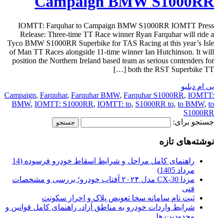
Campaign BMW S1000RR
IOMTT: Farquhar to Campaign BMW S1000RR IOMTT Press
Release: Three-time TT Race winner Ryan Farquhar will ride a
Tyco BMW S1000RR Superbike for TAS Racing at this year’s Isle
of Man TT Races alongside 11-time winner Ian Hutchinson. It will
position the Northern Ireland based team as serious contenders for
both the RST Superbike TT […]
بی ام دبلیو
Campaign
,
Farquhar
,
Farquhar BMW
,
Farquhar S1000RR
,
IOMTT:
BMW
,
IOMTT: S1000RR
,
IOMTT: to
,
S1000RR to
,
to BMW
,
to
S1000RR
جستجو برای:
نوشته‌های تازه
راهنمای کامل مراحل و شرایط اسقاط خودرو فرسوده (14
مرداد 1405)
مزدا CX-30 مدل ۲۰۲۴ آفتاب خودرو؛ بررسی و مشخصات
فنی
ثبت نام سامانه سخا تعویض پلاک و احراز سکونت
شرایط واردات خودرو به مناطق آزاد، راهنمای کامل قوانین و
محدودیت ها