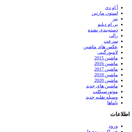
آ او دی
استون مارتین
بنز
بی ام دبلیو
دسته‌بندی نشده
رالی
سرعت
عکس های ماشین
لامبورگینی
ماشین 2015
ماشین 2016
ماشین 2017
ماشین 2018
ماشین 2020
ماشین های جدید
موتورسیکلت
وسیله نقلیه جدید
یاماها
اطلاعات
ورود
خوراک ورودی‌ها