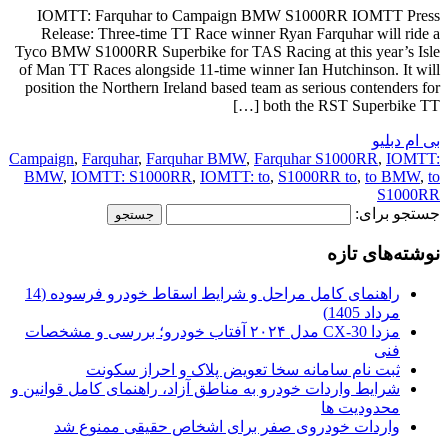
IOMTT: Farquhar to Campaign BMW S1000RR IOMTT Press
Release: Three-time TT Race winner Ryan Farquhar will ride a
Tyco BMW S1000RR Superbike for TAS Racing at this year’s Isle
of Man TT Races alongside 11-time winner Ian Hutchinson. It will
position the Northern Ireland based team as serious contenders for
both the RST Superbike TT […]
بی ام دبلیو
Campaign
,
Farquhar
,
Farquhar BMW
,
Farquhar S1000RR
,
IOMTT:
BMW
,
IOMTT: S1000RR
,
IOMTT: to
,
S1000RR to
,
to BMW
,
to
S1000RR
جستجو برای:
نوشته‌های تازه
راهنمای کامل مراحل و شرایط اسقاط خودرو فرسوده (14
مرداد 1405)
مزدا CX-30 مدل ۲۰۲۴ آفتاب خودرو؛ بررسی و مشخصات
فنی
ثبت نام سامانه سخا تعویض پلاک و احراز سکونت
شرایط واردات خودرو به مناطق آزاد، راهنمای کامل قوانین و
محدودیت ها
واردات خودروی صفر برای اشخاص حقیقی ممنوع شد