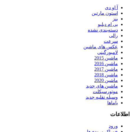
آ او دی
استون مارتین
بنز
بی ام دبلیو
دسته‌بندی نشده
رالی
سرعت
عکس های ماشین
لامبورگینی
ماشین 2015
ماشین 2016
ماشین 2017
ماشین 2018
ماشین 2020
ماشین های جدید
موتورسیکلت
وسیله نقلیه جدید
یاماها
اطلاعات
ورود
خوراک ورودی‌ها