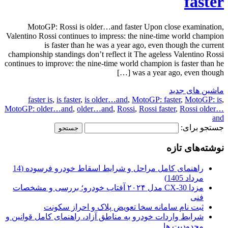
faster
MotoGP: Rossi is older…and faster Upon close examination,
Valentino Rossi continues to impress: the nine-time world champion
is faster than he was a year ago, even though the current
championship standings don’t reflect it The ageless Valentino Rossi
continues to improve: the nine-time world champion is faster than he
was a year ago, even though […]
ماشین های جدید
faster is
,
is faster
,
is older…and
,
MotoGP: faster
,
MotoGP: is
,
MotoGP: older…and
,
older…and
,
Rossi
,
Rossi faster
,
Rossi older…
and
جستجو برای:
نوشته‌های تازه
راهنمای کامل مراحل و شرایط اسقاط خودرو فرسوده (14
مرداد 1405)
مزدا CX-30 مدل ۲۰۲۴ آفتاب خودرو؛ بررسی و مشخصات
فنی
ثبت نام سامانه سخا تعویض پلاک و احراز سکونت
شرایط واردات خودرو به مناطق آزاد، راهنمای کامل قوانین و
محدودیت ها