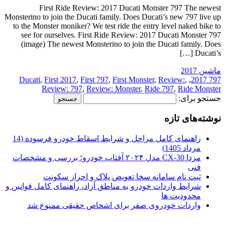
First Ride Review: 2017 Ducati Monster 797 The newest
Monsterino to join the Ducati family. Does Ducati’s new 797 live up
to the Monster moniker? We test ride the entry level naked bike to
see for ourselves. First Ride Review: 2017 Ducati Monster 797
(image) The newest Monsterino to join the Ducati family. Does
Ducati’s […]
ماشین 2017
Ducati
,
First 2017
,
First 797
,
First Monster
,
Review:
,
,
797 2017
Review: 797
,
Review: Monster
,
Ride 797
,
Ride Monster
جستجو برای:
نوشته‌های تازه
راهنمای کامل مراحل و شرایط اسقاط خودرو فرسوده (14
مرداد 1405)
مزدا CX-30 مدل ۲۰۲۴ آفتاب خودرو؛ بررسی و مشخصات
فنی
ثبت نام سامانه سخا تعویض پلاک و احراز سکونت
شرایط واردات خودرو به مناطق آزاد، راهنمای کامل قوانین و
محدودیت ها
واردات خودروی صفر برای اشخاص حقیقی ممنوع شد
.