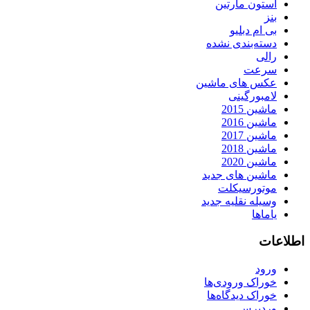
استون مارتین
بنز
بی ام دبلیو
دسته‌بندی نشده
رالی
سرعت
عکس های ماشین
لامبورگینی
ماشین 2015
ماشین 2016
ماشین 2017
ماشین 2018
ماشین 2020
ماشین های جدید
موتورسیکلت
وسیله نقلیه جدید
یاماها
اطلاعات
ورود
خوراک ورودی‌ها
خوراک دیدگاه‌ها
وردپرس