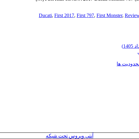
Ducati
,
First 2017
,
First 797
,
First Monster
,
Review
محدودیت ها
آنتی ویروس تحت شبکه