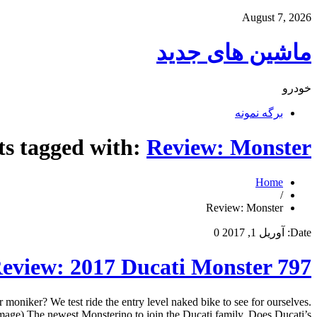
August 7, 2026
ماشین های جدید
خودرو
برگه نمونه
ts tagged with:
Review: Monster
Home
/
Review: Monster
Date:
آوریل 1, 2017
0
Review: 2017 Ducati Monster 797
oniker? We test ride the entry level naked bike to see for ourselves.
ge) The newest Monsterino to join the Ducati family. Does Ducati’s […]