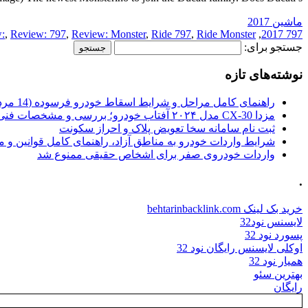
ماشین 2017
:
,
Review: 797
,
Review: Monster
,
Ride 797
,
Ride Monster
,
797 2017
جستجو برای:
نوشته‌های تازه
راهنمای کامل مراحل و شرایط اسقاط خودرو فرسوده (14 مرداد 1405)
مزدا CX-30 مدل ۲۰۲۴ آفتاب خودرو؛ بررسی و مشخصات فنی
ثبت نام سامانه سخا تعویض پلاک و احراز سکونت
شرایط واردات خودرو به مناطق آزاد، راهنمای کامل قوانین و 
واردات خودروی صفر برای اشخاص حقیقی ممنوع شد
.
خرید بک لینک behtarinbacklink.com
لایسنس نود32
پسورد نود 32
اوکلی لایسنس رایگان نود 32
همیار نود 32
بهترین سئو
رایگان