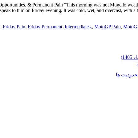
Opportunities, & Permanent Pain “This morning was not Mugello weat
speak to him on Friday evening. It was cold, wet, and overcast, with a tr
f
,
Friday Pain
,
Friday Permanent
,
Intermediates,
,
MotoGP Pain
,
MotoGP
محدودیت ها