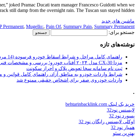
her,” joked Pramac Ducati team manager Francesco Guidotti when we
ack still damp from the overnight rain. The Tuscan sun stayed hidden […]
ماشین های جدید
 Permanent
,
Mugello:
,
Pain Of
,
Summary Pain
,
Summary Permanent
جستجو برای:
نوشته‌های تازه
راهنمای کامل مراحل و شرایط اسقاط خودرو فرسوده (14 مرداد 1405)
مزدا CX-30 مدل ۲۰۲۴ آفتاب خودرو؛ بررسی و مشخصات فنی
ثبت نام سامانه سخا تعویض پلاک و احراز سکونت
شرایط واردات خودرو به مناطق آزاد، راهنمای کامل قوانین و 
واردات خودروی صفر برای اشخاص حقیقی ممنوع شد
.
خرید بک لینک behtarinbacklink.com
لایسنس نود32
پسورد نود 32
اوکلی لایسنس رایگان نود 32
همیار نود 32
بهترین سئو