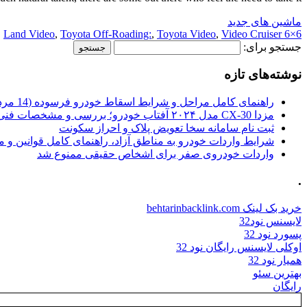
ماشین های جدید
,
Land Video
,
Toyota Off-Roading:
,
Toyota Video
,
Video Cruiser
6×6 Cruiser
جستجو برای:
نوشته‌های تازه
راهنمای کامل مراحل و شرایط اسقاط خودرو فرسوده (14 مرداد 1405)
مزدا CX-30 مدل ۲۰۲۴ آفتاب خودرو؛ بررسی و مشخصات فنی
ثبت نام سامانه سخا تعویض پلاک و احراز سکونت
شرایط واردات خودرو به مناطق آزاد، راهنمای کامل قوانین و 
واردات خودروی صفر برای اشخاص حقیقی ممنوع شد
.
خرید بک لینک behtarinbacklink.com
لایسنس نود32
پسورد نود 32
اوکلی لایسنس رایگان نود 32
همیار نود 32
بهترین سئو
رایگان