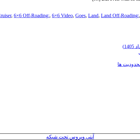
,
6×6 Off-Roading:
,
6×6 Video
,
Goes
,
Land
,
Land Off-Roading:
محدودیت ها
آنتی ویروس تحت شبکه