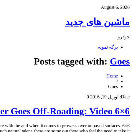
August 6, 2026
ماشین های جدید
خودرو
برگه نمونه
Posts tagged with:
Goes
Home
/
Goes
Date:
آوریل 19, 2016
0
6×6 Toyota Land Cruiser Goes Off-Roading: Video
there with the and when it comes to prowess over unpaved surfaces.
h natural talent, there are some out there who feel the need to take it […]