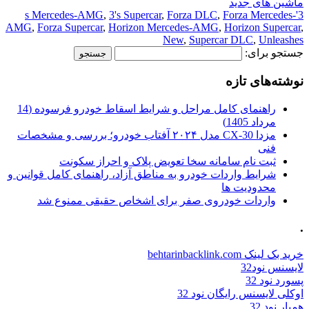
ماشین های جدید
,
3's Supercar
,
Forza DLC
,
Forza Mercedes-
3's Mercedes-AMG
AMG
,
Forza Supercar
,
Horizon Mercedes-AMG
,
Horizon Supercar
,
New
,
Supercar DLC
,
Unleashes
جستجو برای:
نوشته‌های تازه
راهنمای کامل مراحل و شرایط اسقاط خودرو فرسوده (14
مرداد 1405)
مزدا CX-30 مدل ۲۰۲۴ آفتاب خودرو؛ بررسی و مشخصات
فنی
ثبت نام سامانه سخا تعویض پلاک و احراز سکونت
شرایط واردات خودرو به مناطق آزاد، راهنمای کامل قوانین و
محدودیت ها
واردات خودروی صفر برای اشخاص حقیقی ممنوع شد
.
خرید بک لینک behtarinbacklink.com
لایسنس نود32
پسورد نود 32
اوکلی لایسنس رایگان نود 32
همیار نود 32