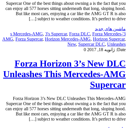
Supercar One of the best things about owning a is the fact that you
can enjoy all 577 horses sitting underneath that long, sloping hood.
But like most cars, enjoying a car like the AMG GT R is also
subject to weather conditions. It’s perfect to drive […]
ماشین های جدید
,
3's Supercar
,
Forza DLC
,
Forza Mercedes-
3's Mercedes-AMG
AMG
,
Forza Supercar
,
Horizon Mercedes-AMG
,
Horizon Supercar
,
New
,
Supercar DLC
,
Unleashes
Date:
ژانویه 18, 2017
0
Forza Horizon 3’s New DLC
Unleashes This Mercedes-AMG
Supercar
Forza Horizon 3’s New DLC Unleashes This Mercedes-AMG
Supercar One of the best things about owning a is the fact that you
can enjoy all 577 horses sitting underneath that long, sloping hood.
But like most cars, enjoying a car like the AMG GT R is also
subject to weather conditions. It’s perfect to drive […]