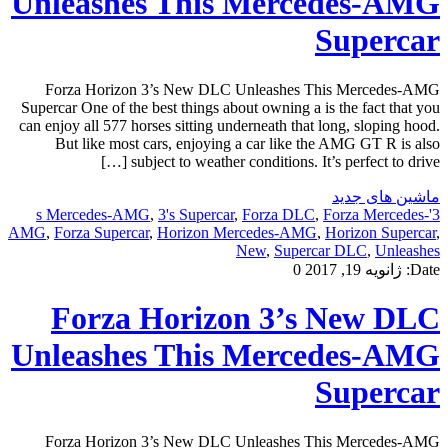
Unleashes This Mercedes-AMG
Supercar
Forza Horizon 3’s New DLC Unleashes This Mercedes-AMG
Supercar One of the best things about owning a is the fact that you
can enjoy all 577 horses sitting underneath that long, sloping hood.
But like most cars, enjoying a car like the AMG GT R is also
subject to weather conditions. It’s perfect to drive […]
ماشین های جدید
,
3's Supercar
,
Forza DLC
,
Forza Mercedes-
3's Mercedes-AMG
AMG
,
Forza Supercar
,
Horizon Mercedes-AMG
,
Horizon Supercar
,
New
,
Supercar DLC
,
Unleashes
Date:
ژانویه 19, 2017
0
Forza Horizon 3’s New DLC
Unleashes This Mercedes-AMG
Supercar
Forza Horizon 3’s New DLC Unleashes This Mercedes-AMG