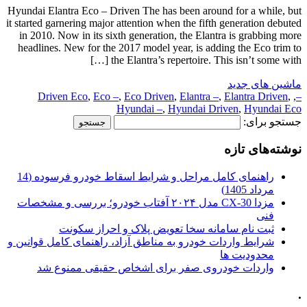
Hyundai Elantra Eco – Driven The has been around for a while, but
it started garnering major attention when the fifth generation debuted
in 2010. Now in its sixth generation, the Elantra is grabbing more
headlines. New for the 2017 model year, is adding the Eco trim to
the Elantra’s repertoire. This isn’t some with […]
ماشین های جدید
Driven Eco
,
Eco –
,
Eco Driven
,
Elantra –
,
Elantra Driven
,
,
–
Hyundai –
,
Hyundai Driven
,
Hyundai Eco
جستجو برای:
نوشته‌های تازه
راهنمای کامل مراحل و شرایط اسقاط خودرو فرسوده (14
مرداد 1405)
مزدا CX-30 مدل ۲۰۲۴ آفتاب خودرو؛ بررسی و مشخصات
فنی
ثبت نام سامانه سخا تعویض پلاک و احراز سکونت
شرایط واردات خودرو به مناطق آزاد، راهنمای کامل قوانین و
محدودیت ها
واردات خودروی صفر برای اشخاص حقیقی ممنوع شد
.