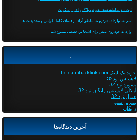
ثبت نام سامانه سخا تعویض پلاک و احراز سکونت
شرایط واردات خودرو به مناطق آزاد، راهنمای کامل قوانین و محدودیت ها
واردات خودروی صفر برای اشخاص حقیقی ممنوع شد
.
خرید بک لینک behtarinbacklink.com
لایسنس نود32
پسورد نود 32
اوکلی لایسنس رایگان نود 32
همیار نود 32
بهترین سئو
رایگان
آخرین دیدگاه‌ها