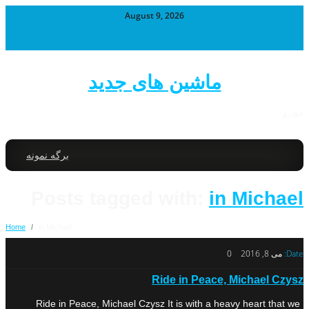
August 9, 2026
ماشین های جدید
خودرو
برگه نمونه
Posts tagged with:
in Michael
Home
/
in Michael
Date:
می 8, 2016
0
Ride in Peace, Michael Czysz
Ride in Peace, Michael Czysz It is with a heavy heart that we