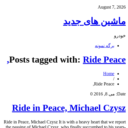
August 7, 2026
ماشین های جدید
خودرو
برگه نمونه
Posts tagged with:
Ride Peace,
Home
/
Ride Peace,
Date:
می 8, 2016
0
Ride in Peace, Michael Czysz
Ride in Peace, Michael Czysz It is with a heavy heart that we report
the passing of Michael Czysz, who finally succumbed to his years-