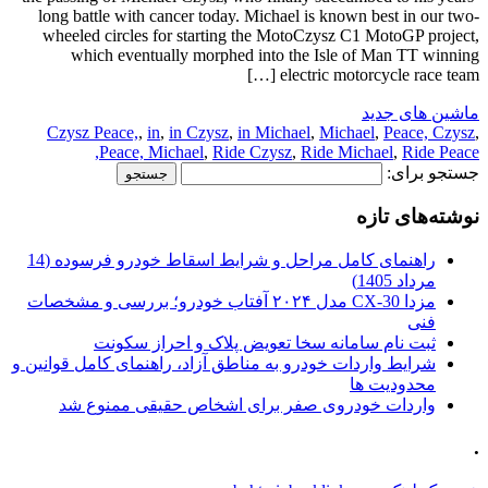
long battle with cancer today. Michael is known best in our two-
wheeled circles for starting the MotoCzysz C1 MotoGP project,
which eventually morphed into the Isle of Man TT winning
electric motorcycle race team […]
ماشین های جدید
Czysz Peace,
,
in
,
in Czysz
,
in Michael
,
Michael
,
Peace, Czysz
,
Peace, Michael
,
Ride Czysz
,
Ride Michael
,
Ride Peace,
جستجو برای:
نوشته‌های تازه
راهنمای کامل مراحل و شرایط اسقاط خودرو فرسوده (14
مرداد 1405)
مزدا CX-30 مدل ۲۰۲۴ آفتاب خودرو؛ بررسی و مشخصات
فنی
ثبت نام سامانه سخا تعویض پلاک و احراز سکونت
شرایط واردات خودرو به مناطق آزاد، راهنمای کامل قوانین و
محدودیت ها
واردات خودروی صفر برای اشخاص حقیقی ممنوع شد
.