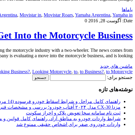
یاماها
Argentina
,
Movistar in
,
Movistar Roars
,
Yamaha Argentina
,
Yamaha in
Date:
آگوست 28, 2016
0
et Into the Motorcycle Business?
ring the motorcycle industry with a two-wheeler. The news comes from
y is evaluating a move into the motorcycle business, and is looking […]
ماشین های جدید
king Business?
,
Looking Motorcycle
,
to
,
to Business?
,
to Motorcycle
جستجو برای:
نوشته‌های تازه
راهنمای کامل مراحل و شرایط اسقاط خودرو فرسوده (14 مرداد 1405)
مزدا CX-30 مدل ۲۰۲۴ آفتاب خودرو؛ بررسی و مشخصات فنی
ثبت نام سامانه سخا تعویض پلاک و احراز سکونت
شرایط واردات خودرو به مناطق آزاد، راهنمای کامل قوانین و 
واردات خودروی صفر برای اشخاص حقیقی ممنوع شد