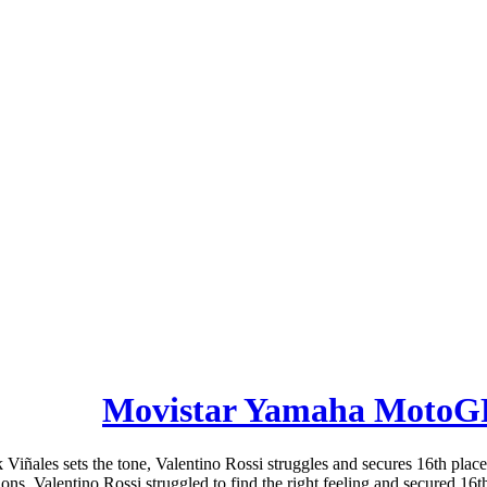
Movistar Yamaha MotoGP 
ñales sets the tone, Valentino Rossi struggles and secures 16th place
sions, Valentino Rossi struggled to find the right feeling and secured 1