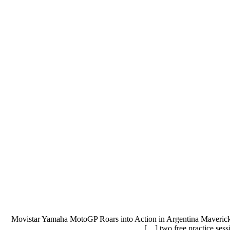
Movistar Yamaha MotoGP Roars into Action in Argentina Maverick Vi
two free practice ses