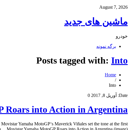
August 7, 2026
ماشین های جدید
خودرو
برگه نمونه
Posts tagged with:
Into
Home
/
Into
Date:
آوریل 8, 2017
0
Roars into Action in Argentina
 Movistar Yamaha MotoGP‘s Maverick Viñales set the tone at the first
6th… Movistar Yamaha MotoGP Roars into Action in Argentina (image) […]