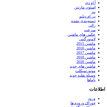
آ او دی
استون مارتین
بنز
بی ام دبلیو
دسته‌بندی نشده
رالی
سرعت
عکس های ماشین
لامبورگینی
ماشین 2015
ماشین 2016
ماشین 2017
ماشین 2018
ماشین 2020
ماشین های جدید
موتورسیکلت
وسیله نقلیه جدید
یاماها
اطلاعات
ورود
خوراک ورودی‌ها