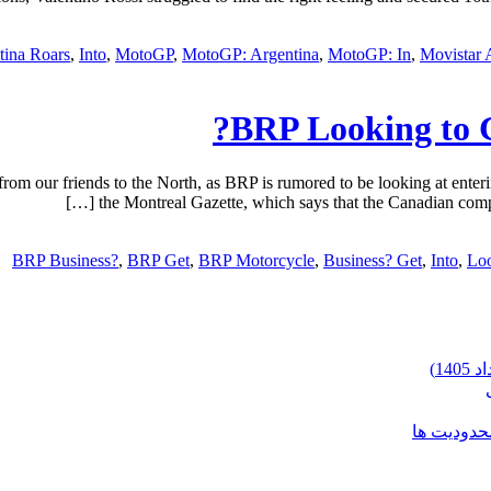
tina Roars
,
Into
,
MotoGP
,
MotoGP: Argentina
,
MotoGP: In
,
Movistar 
BRP Looking to G
rom our friends to the North, as BRP is rumored to be looking at ente
the Montreal Gazette, which says that the Canadian compan
BRP Business?
,
BRP Get
,
BRP Motorcycle
,
Business? Get
,
Into
,
Loo
محدودیت ها