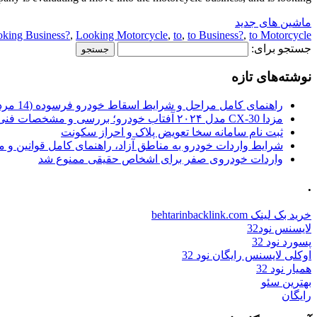
ماشین های جدید
king Business?
,
Looking Motorcycle
,
to
,
to Business?
,
to Motorcycle
جستجو برای:
نوشته‌های تازه
راهنمای کامل مراحل و شرایط اسقاط خودرو فرسوده (14 مرداد 1405)
مزدا CX-30 مدل ۲۰۲۴ آفتاب خودرو؛ بررسی و مشخصات فنی
ثبت نام سامانه سخا تعویض پلاک و احراز سکونت
شرایط واردات خودرو به مناطق آزاد، راهنمای کامل قوانین و 
واردات خودروی صفر برای اشخاص حقیقی ممنوع شد
.
خرید بک لینک behtarinbacklink.com
لایسنس نود32
پسورد نود 32
اوکلی لایسنس رایگان نود 32
همیار نود 32
بهترین سئو
رایگان