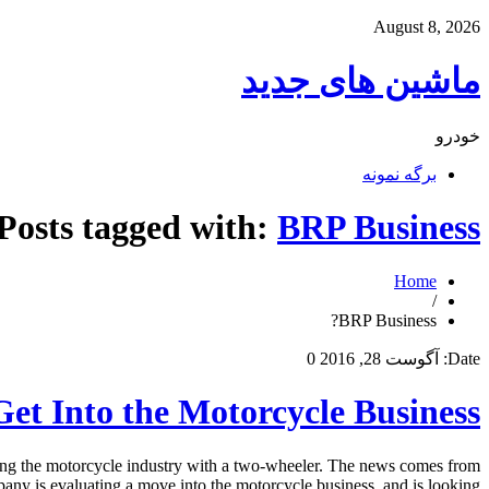
August 8, 2026
ماشین های جدید
خودرو
برگه نمونه
Posts tagged with:
BRP Business?
Home
/
BRP Business?
Date:
آگوست 28, 2016
0
et Into the Motorcycle Business?
ring the motorcycle industry with a two-wheeler. The news comes from
y is evaluating a move into the motorcycle business, and is looking […]