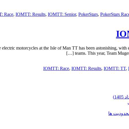
: Race
,
IOMTT: Results
,
IOMTT: Senior
,
PokerStars
,
PokerStars Rac
IO
ctric motorcycles at the Isle of Man TT has been astonishing, with e
teams. This year, Team Mugen 
IOMTT: Race
,
IOMTT: Results
,
IOMTT: TT
,
محدودیت ها