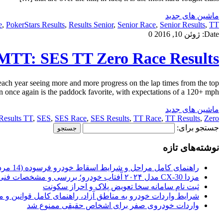
ماشین های جدید
e
,
PokerStars Results
,
Results Senior
,
Senior Race
,
Senior Results
,
TT:
Date:
ژوئن 10, 2016
0
MTT: SES TT Zero Race Results
ach year seeing more and more progress on the lap times from the top
once again is the paddock favorite, with expectations of a 120+ mph […]
ماشین های جدید
Results TT
,
SES
,
SES Race
,
SES Results
,
TT Race
,
TT Results
,
Zero
جستجو برای:
نوشته‌های تازه
راهنمای کامل مراحل و شرایط اسقاط خودرو فرسوده (14 مرداد 1405)
مزدا CX-30 مدل ۲۰۲۴ آفتاب خودرو؛ بررسی و مشخصات فنی
ثبت نام سامانه سخا تعویض پلاک و احراز سکونت
شرایط واردات خودرو به مناطق آزاد، راهنمای کامل قوانین و 
واردات خودروی صفر برای اشخاص حقیقی ممنوع شد