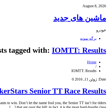
August 8, 2026
ماشین های جدید
خودرو
برگه نمونه
ts tagged with:
IOMTT: Results
Home
/
IOMTT: Results
Date:
ژوئن 11, 2016
0
erStars Senior TT Race Results
ts to win. Don’t let the name fool you, the Senior TT isn’t for riders
that are over the hill; in fact, it is the most hard-fought class […]