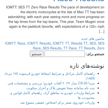
IOMTT: SES TT Zero Race Results The pace of development on
the electric motorcycles at the Isle of Man TT has been
astonishing, with each year seeing more and more progress on
the lap times from the top teams. This year, Team Mugen once
again is the paddock favorite, with expectations of a 120+ mph
[…]
ماشین های جدید
IOMTT: Race
,
IOMTT: Results
,
IOMTT: TT
,
Results TT
,
SES
,
SES
Race
,
SES Results
,
TT Race
,
TT Results
,
Zero
جستجو برای:
نوشته‌های تازه
راهنمای کامل مراحل و شرایط اسقاط خودرو فرسوده (14 مرداد
1405)
مزدا CX-30 مدل ۲۰۲۴ آفتاب خودرو؛ بررسی و مشخصات فنی
ثبت نام سامانه سخا تعویض پلاک و احراز سکونت
شرایط واردات خودرو به مناطق آزاد، راهنمای کامل قوانین و
محدودیت ها
واردات خودروی صفر برای اشخاص حقیقی ممنوع شد