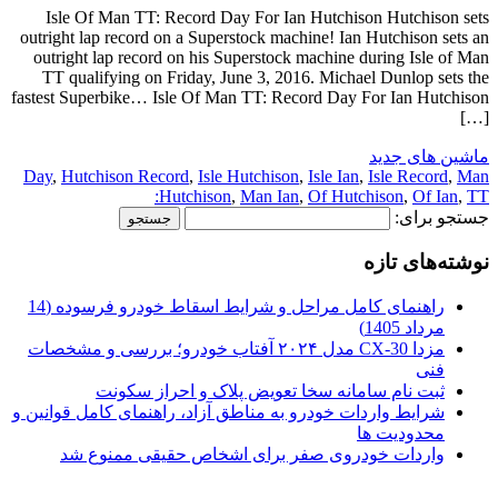
Isle Of Man TT: Record Day For Ian Hutchison Hutchison sets
outright lap record on a Superstock machine! Ian Hutchison sets an
outright lap record on his Superstock machine during Isle of Man
TT qualifying on Friday, June 3, 2016. Michael Dunlop sets the
fastest Superbike… Isle Of Man TT: Record Day For Ian Hutchison
[…]
ماشین های جدید
Day
,
Hutchison Record
,
Isle Hutchison
,
Isle Ian
,
Isle Record
,
Man
Hutchison
,
Man Ian
,
Of Hutchison
,
Of Ian
,
TT:
جستجو برای:
نوشته‌های تازه
راهنمای کامل مراحل و شرایط اسقاط خودرو فرسوده (14
مرداد 1405)
مزدا CX-30 مدل ۲۰۲۴ آفتاب خودرو؛ بررسی و مشخصات
فنی
ثبت نام سامانه سخا تعویض پلاک و احراز سکونت
شرایط واردات خودرو به مناطق آزاد، راهنمای کامل قوانین و
محدودیت ها
واردات خودروی صفر برای اشخاص حقیقی ممنوع شد
.