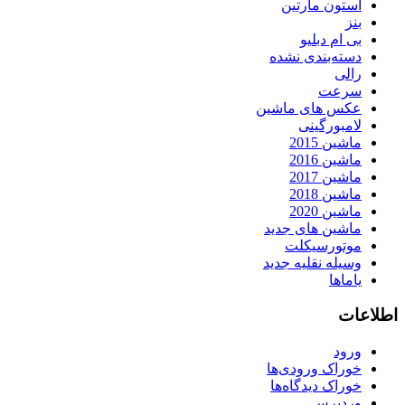
استون مارتین
بنز
بی ام دبلیو
دسته‌بندی نشده
رالی
سرعت
عکس های ماشین
لامبورگینی
ماشین 2015
ماشین 2016
ماشین 2017
ماشین 2018
ماشین 2020
ماشین های جدید
موتورسیکلت
وسیله نقلیه جدید
یاماها
اطلاعات
ورود
خوراک ورودی‌ها
خوراک دیدگاه‌ها
وردپرس