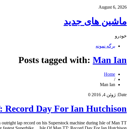
August 6, 2026
ماشین های جدید
خودرو
برگه نمونه
Posts tagged with:
Man Ian
Home
/
Man Ian
Date:
ژوئن 4, 2016
0
: Record Day For Ian Hutchison
 outright lap record on his Superstock machine during Isle of Man TT
e fastest Superbike… Isle Of Man TT: Record Day For Ian Hutchison […]