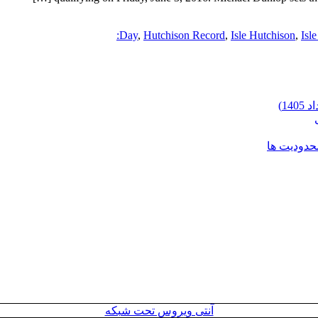
Day
,
Hutchison Record
,
Isle Hutchison
,
Isle
محدودیت ها
آنتی ویروس تحت شبکه