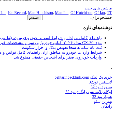
ماشین های جدید
 Ian
,
Isle Record
,
Man Hutchison
,
Man Ian
,
Of Hutchison
,
Of Ian
,
TT:
جستجو برای:
نوشته‌های تازه
راهنمای کامل مراحل و شرایط اسقاط خودرو فرسوده (14 مرداد 1405)
مزدا CX-30 مدل ۲۰۲۴ آفتاب خودرو؛ بررسی و مشخصات فنی
ثبت نام سامانه سخا تعویض پلاک و احراز سکونت
شرایط واردات خودرو به مناطق آزاد، راهنمای کامل قوانین و 
واردات خودروی صفر برای اشخاص حقیقی ممنوع شد
.
خرید بک لینک behtarinbacklink.com
لایسنس نود32
پسورد نود 32
اوکلی لایسنس رایگان نود 32
همیار نود 32
بهترین سئو
رایگان