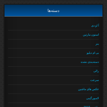
دسته‌ها
آ او دی
استون مارتین
بنز
بی ام دبلیو
دسته‌بندی نشده
رالی
سرعت
عکس های ماشین
لامبورگینی