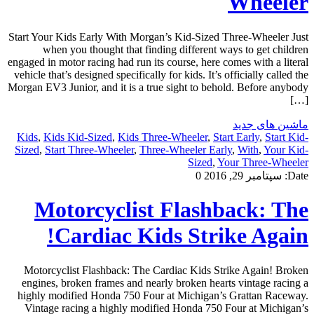
Wheeler
Start Your Kids Early With Morgan’s Kid-Sized Three-Wheeler Just
when you thought that finding different ways to get children
engaged in motor racing had run its course, here comes with a literal
vehicle that’s designed specifically for kids. It’s officially called the
Morgan EV3 Junior, and it is a true sight to behold. Before anybody
[…]
ماشین های جدید
Kids
,
Kids Kid-Sized
,
Kids Three-Wheeler
,
Start Early
,
Start Kid-
Sized
,
Start Three-Wheeler
,
Three-Wheeler Early
,
With
,
Your Kid-
Sized
,
Your Three-Wheeler
Date:
سپتامبر 29, 2016
0
Motorcyclist Flashback: The
Cardiac Kids Strike Again!
Motorcyclist Flashback: The Cardiac Kids Strike Again! Broken
engines, broken frames and nearly broken hearts vintage racing a
highly modified Honda 750 Four at Michigan’s Grattan Raceway.
Vintage racing a highly modified Honda 750 Four at Michigan’s