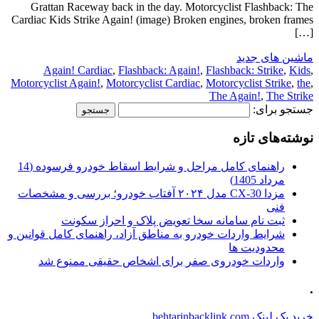
Grattan Raceway back in the day. Motorcyclist Flashback: The
Cardiac Kids Strike Again! (image) Broken engines, broken frames
[…]
ماشین های جدید
Again! Cardiac
,
Flashback: Again!
,
Flashback: Strike
,
Kids
,
Motorcyclist Again!
,
Motorcyclist Cardiac
,
Motorcyclist Strike
,
the
,
The Again!
,
The Strike
جستجو برای:
نوشته‌های تازه
راهنمای کامل مراحل و شرایط اسقاط خودرو فرسوده (14
مرداد 1405)
مزدا CX-30 مدل ۲۰۲۴ آفتاب خودرو؛ بررسی و مشخصات
فنی
ثبت نام سامانه سخا تعویض پلاک و احراز سکونت
شرایط واردات خودرو به مناطق آزاد، راهنمای کامل قوانین و
محدودیت ها
واردات خودروی صفر برای اشخاص حقیقی ممنوع شد
.
خرید بک لینک behtarinbacklink.com