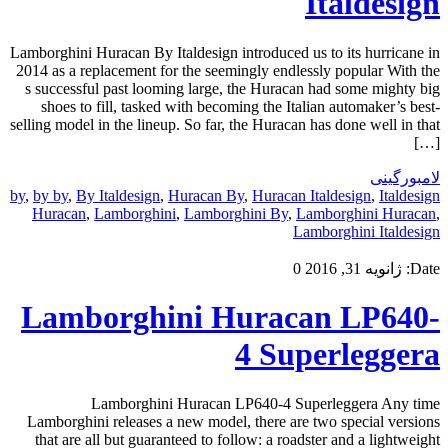
Italdesign
Lamborghini Huracan By Italdesign introduced us to its hurricane in
2014 as a replacement for the seemingly endlessly popular With the
s successful past looming large, the Huracan had some mighty big
shoes to fill, tasked with becoming the Italian automaker’s best-
selling model in the lineup. So far, the Huracan has done well in that
[…]
لامبورگینی
by
,
by by
,
By Italdesign
,
Huracan By
,
Huracan Italdesign
,
Italdesign
Huracan
,
Lamborghini
,
Lamborghini By
,
Lamborghini Huracan
,
Lamborghini Italdesign
Date:
ژانویه 31, 2016
0
Lamborghini Huracan LP640-
4 Superleggera
Lamborghini Huracan LP640-4 Superleggera Any time
Lamborghini releases a new model, there are two special versions
that are all but guaranteed to follow: a roadster and a lightweight