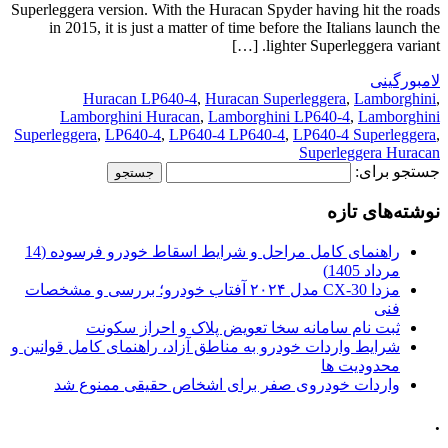
Superleggera version. With the Huracan Spyder having hit the roads
in 2015, it is just a matter of time before the Italians launch the
lighter Superleggera variant. […]
لامبورگینی
Huracan LP640-4
,
Huracan Superleggera
,
Lamborghini
,
Lamborghini Huracan
,
Lamborghini LP640-4
,
Lamborghini
Superleggera
,
LP640-4
,
LP640-4 LP640-4
,
LP640-4 Superleggera
,
Superleggera Huracan
جستجو برای:
نوشته‌های تازه
راهنمای کامل مراحل و شرایط اسقاط خودرو فرسوده (14
مرداد 1405)
مزدا CX-30 مدل ۲۰۲۴ آفتاب خودرو؛ بررسی و مشخصات
فنی
ثبت نام سامانه سخا تعویض پلاک و احراز سکونت
شرایط واردات خودرو به مناطق آزاد، راهنمای کامل قوانین و
محدودیت ها
واردات خودروی صفر برای اشخاص حقیقی ممنوع شد
.