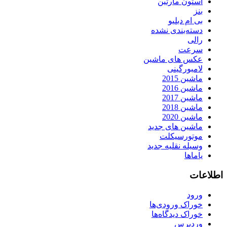
استون مارتین
بنز
بی ام دبلیو
دسته‌بندی نشده
رالی
سرعت
عکس های ماشین
لامبورگینی
ماشین 2015
ماشین 2016
ماشین 2017
ماشین 2018
ماشین 2020
ماشین های جدید
موتورسیکلت
وسیله نقلیه جدید
یاماها
اطلاعات
ورود
خوراک ورودی‌ها
خوراک دیدگاه‌ها
وردپرس