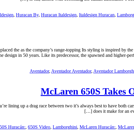
ldesign
,
Huracan By
,
Huracan Italdesign
,
Italdesign Huracan
,
Lamborg
aced the as the company’s range-topping Its styling is inspired by the 
ne design in 50 years. Like its predecessor, the spawned and higher-perform
Aventador
,
Aventador Aventador
,
Aventador Lamborgh
McLaren 650S Takes 
ining up a drag race between two it’s always best to have both cars
does it make for an eve
50S Huracán:
,
650S Video
,
Lamborghini
,
McLaren Huracán:
,
McLare