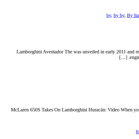
by
,
by by
,
By Ita
Lamborghini Aventador The was unveiled in early 2011 and repl
engi
McLaren 650S Takes On Lamborghini Huracán: Video When you’re l
6