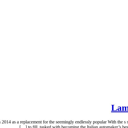
Lam
n 2014 as a replacement for the seemingly endlessly popular With the s
to fill, tasked with becoming the Italian automaker’s best