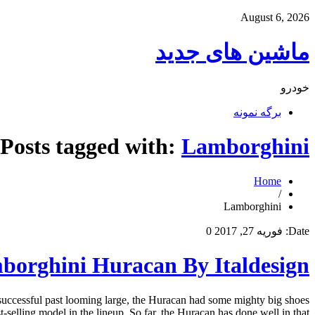
August 6, 2026
ماشین های جدید
خودرو
برگه نمونه
Posts tagged with:
Lamborghini
Home
/
Lamborghini
Date:
فوریه 27, 2017
0
borghini Huracan By Italdesign
 successful past looming large, the Huracan had some mighty big shoes
-selling model in the lineup. So far, the Huracan has done well in that […]