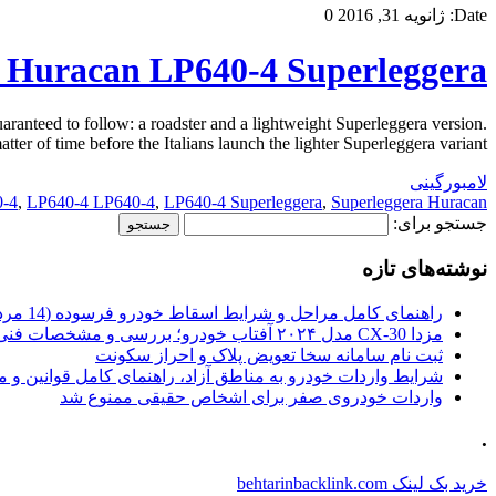
Date:
ژانویه 31, 2016
0
 Huracan LP640-4 Superleggera
ranteed to follow: a roadster and a lightweight Superleggera version.
er of time before the Italians launch the lighter Superleggera variant. […]
لامبورگینی
-4
,
LP640-4 LP640-4
,
LP640-4 Superleggera
,
Superleggera Huracan
جستجو برای:
نوشته‌های تازه
راهنمای کامل مراحل و شرایط اسقاط خودرو فرسوده (14 مرداد 1405)
مزدا CX-30 مدل ۲۰۲۴ آفتاب خودرو؛ بررسی و مشخصات فنی
ثبت نام سامانه سخا تعویض پلاک و احراز سکونت
شرایط واردات خودرو به مناطق آزاد، راهنمای کامل قوانین و 
واردات خودروی صفر برای اشخاص حقیقی ممنوع شد
.
خرید بک لینک behtarinbacklink.com