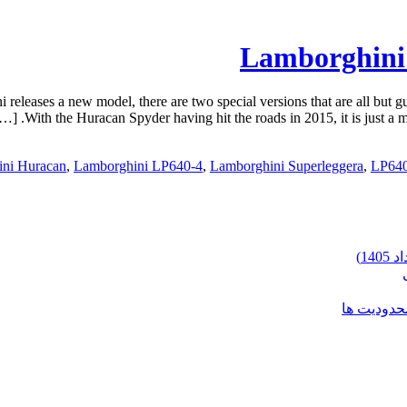
Lamborghini
ases a new model, there are two special versions that are all but gua
With the Huracan Spyder having hit the roads in 2015, it is just a matt
ni Huracan
,
Lamborghini LP640-4
,
Lamborghini Superleggera
,
LP640
محدودیت ها