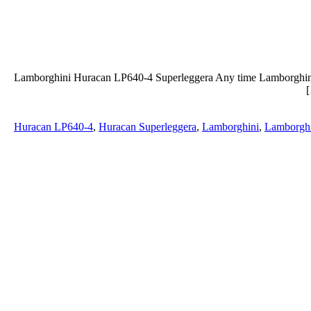
Lamborghini Huracan LP640-4 Superleggera Any time Lamborghini rele
Huracan LP640-4
,
Huracan Superleggera
,
Lamborghini
,
Lamborghi