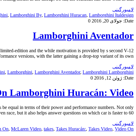
لامبورگینی
hini
,
Lamborghini By
,
Lamborghini Huracan
,
Lamborghini Italdesign
Date:
جولای 20, 2016
0
Lamborghini Aventador
limited-edition and the while motivation is provided by s second V-12
ance versions, with the latter gaining a drop-top variant of its own. […]
لامبورگینی
ini
,
Lamborghini
,
Lamborghini Aventador
,
Lamborghini Lamborghini
Date:
ژوئن 12, 2016
0
On Lamborghini Huracán: Video
 be equal in terms of their power and performance numbers. Not only
n race, but it also helps answer questions on which car is faster to 60 […]
لامبورگینی
n On
,
McLaren Video
,
takes
,
Takes Huracán:
,
Takes Video
,
Video On