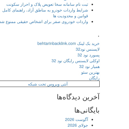
ثبت نام سامانه سخا تعویض پلاک و احراز سکونت
شرایط واردات خودرو به مناطق آزاد، راهنمای کامل
قوانین و محدودیت ها
واردات خودروی صفر برای اشخاص حقیقی ممنوع شد
.
خرید بک لینک behtarinbacklink.com
لایسنس نود32
پسورد نود 32
اوکلی لایسنس رایگان نود 32
همیار نود 32
بهترین سئو
رایگان
آنتی ویروس تحت شبکه
آخرین دیدگاه‌ها
بایگانی‌ها
آگوست 2026
جولای 2026