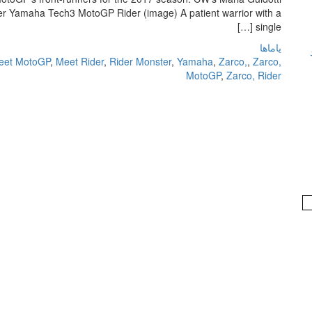
ster Yamaha Tech3 MotoGP Rider (image) A patient warrior with a
single […]
یاماها
eet MotoGP
,
Meet Rider
,
Rider Monster
,
Yamaha
,
Zarco,
,
Zarco,
MotoGP
,
Zarco, Rider