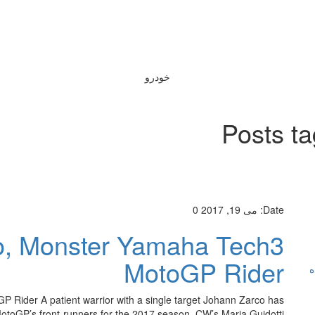
خودرو
Posts t
Date:
می 19, 2017
0
o, Monster Yamaha Tech3
MotoGP Rider
ه
Rider A patient warrior with a single target Johann Zarco has
otoGP’s front-runners for the 2017 season. CW’s Maria Guidotti