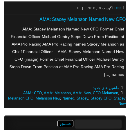
Date:
آگوست 18, 2016
0
AMA: Stacey Melanson Named New CFO
AMA: Stacey Melanson Named New CFO Former Chief
Financial Officer Michael Gentry Steps Down From Position at
AMA Pro Racing AMA Pro Racing names Stacey Melanson as
Chief Financial Officer… AMA: Stacey Melanson Named New
CFO (image) Former Chief Financial Officer Michael Gentry
Steps Down From Position at AMA Pro Racing AMA Pro Racing
names […]
ماشین های جدید
AMA: CFO
,
AMA: Melanson
,
AMA: New
,
CFO Melanson
,
Melanson CFO
,
Melanson New
,
Named
,
Stacey
,
Stacey CFO
,
Stacey
New
جستجو
برای: