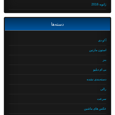
ژانویه 2016
دسته‌ها
آ او دی
استون مارتین
بنز
بی ام دبلیو
دسته‌بندی نشده
رالی
سرعت
عکس های ماشین