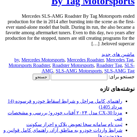
By Tag Motorsports
Mercedes SLS-AMG Roadster By Tag Motorsports ended
production for the in 2014 after bursting into the scene as the first-
ever stand-alone model that built. During its run, the also became a
favorite among aftermarket tuners. Even to this day, two years after
production for the stopped, tuners are still creating programs for the
beloved supercar. […]
ماشین های جدید
by
,
Mercedes Motorsports
,
Mercedes Roadster
,
Mercedes Tag
,
Motorsports Roadster
,
Roadster Motorsports
,
Roadster Tag
,
SLS-
AMG
,
SLS-AMG Motorsports
,
SLS-AMG Tag
جستجو برای:
نوشته‌های تازه
راهنمای کامل مراحل و شرایط اسقاط خودرو فرسوده (14
مرداد 1405)
مزدا CX-30 مدل ۲۰۲۴ آفتاب خودرو؛ بررسی و مشخصات
فنی
ثبت نام سامانه سخا تعویض پلاک و احراز سکونت
شرایط واردات خودرو به مناطق آزاد، راهنمای کامل قوانین و
محدودیت ها