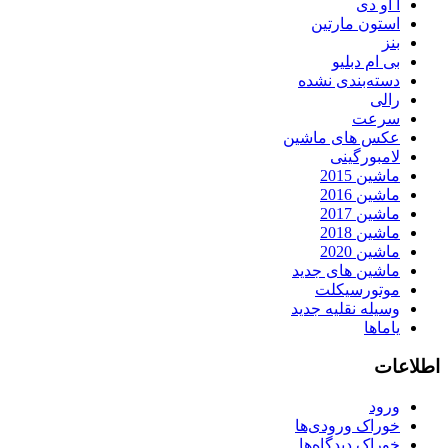
آ او دی
استون مارتین
بنز
بی ام دبلیو
دسته‌بندی نشده
رالی
سرعت
عکس های ماشین
لامبورگینی
ماشین 2015
ماشین 2016
ماشین 2017
ماشین 2018
ماشین 2020
ماشین های جدید
موتورسیکلت
وسیله نقلیه جدید
یاماها
اطلاعات
ورود
خوراک ورودی‌ها
خوراک دیدگاه‌ها