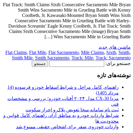
Flat Track: Smith Claims Sixth Consecutive Sacramento Mile Bryan
Smith Wins Sacramento Mile in Grueling Battle with Kenny
Coolbeth, Jr. Kawasaki-Mounted Bryan Smith Wins Sixth
Consecutive Sacramento Mile in Grueling Battle with Harley-
Davidson Screamin’ Eagle Kenny Coolbeth, Jr. Flat Track: Smith
Claims Sixth Consecutive Sacramento Mile (image) Bryan Smith
Wins Sacramento Mile in Grueling Battle […]
ماشین های جدید
Flat Claims
,
Flat Mile
,
Flat Sacramento
,
Mile Claims
,
Sixth
,
Smith
,
Smith Mile
,
Smith Sacramento
,
Track: Mile
,
Track: Sacramento
جستجو برای:
نوشته‌های تازه
راهنمای کامل مراحل و شرایط اسقاط خودرو فرسوده (14
مرداد 1405)
مزدا CX-30 مدل ۲۰۲۴ آفتاب خودرو؛ بررسی و مشخصات
فنی
ثبت نام سامانه سخا تعویض پلاک و احراز سکونت
شرایط واردات خودرو به مناطق آزاد، راهنمای کامل قوانین و
محدودیت ها
واردات خودروی صفر برای اشخاص حقیقی ممنوع شد