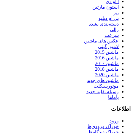
آ او دی
استون مارتین
بنز
بی ام دبلیو
دسته‌بندی نشده
رالی
سرعت
عکس های ماشین
لامبورگینی
ماشین 2015
ماشین 2016
ماشین 2017
ماشین 2018
ماشین 2020
ماشین های جدید
موتورسیکلت
وسیله نقلیه جدید
یاماها
اطلاعات
ورود
خوراک ورودی‌ها
خوراک دیدگاه‌ها